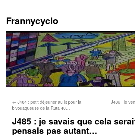
Aller
au
Frannycyclo
contenu
←
J484 : petit déjeuner au lit pour la
J486 : le ven
bivouaqueuse de la Ruta 40…
J485 : je savais que cela serait
pensais pas autant…