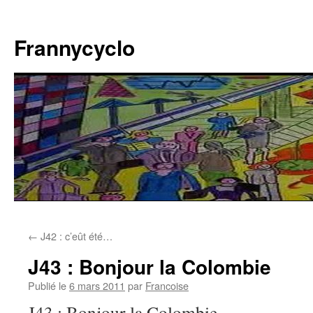
Aller
au
Frannycyclo
contenu
←
J42 : c’eût été…
J43 : Bonjour la Colombie
Publié le
6 mars 2011
par
Francoise
J43 : Bonjour la Colombie