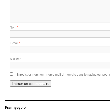
Nom
*
E-mail
*
Site web
Enregistrer mon nom, mon e-mail et mon site dans le navigateur pou
Frannycyclo