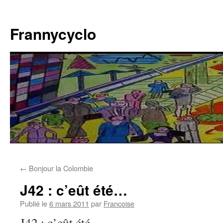
Aller
au
Frannycyclo
contenu
←
Bonjour la Colombie
J42 : c’eût été…
Publié le
6 mars 2011
par
Francoise
J42 : c’eût été…