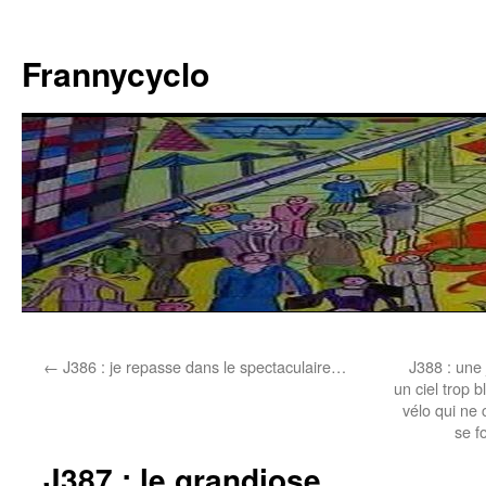
Aller
au
Frannycyclo
contenu
←
J386 : je repasse dans le spectaculaire…
J388 : une 
un ciel trop 
vélo qui ne
se f
J387 : le grandiose…