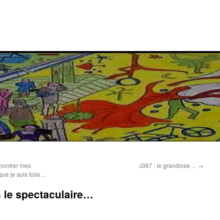
 montrer mes
J387 : le grandiose…
→
que je suis folle…
s le spectaculaire…