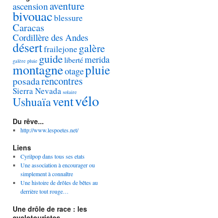
aventure
ascension
bivouac
blessure
Caracas
Cordillère des Andes
désert
galère
frailejone
guide
merida
liberté
galère pluie
montagne
pluie
otage
rencontres
posada
Sierra Nevada
solaire
vélo
vent
Ushuaïa
Du rêve...
http://www.lespoetes.net/
Liens
Cyrilpop dans tous ses etats
Une association à encourager ou
simplement à connaître
Une histoire de drôles de bêtes au
derrière tout rouge…
Une drôle de race : les
cyclotouristes