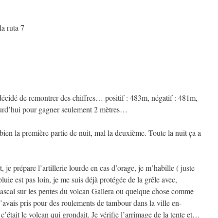
la ruta 7
décidé de remontrer des chiffres… positif : 483m, négatif : 481m,
jourd’hui pour gagner seulement 2 mètres…
ien la première partie de nuit, mal la deuxième. Toute la nuit ça a
, je prépare l’artillerie lourde en cas d’orage, je m’habille ( juste
uie est pas loin, je me suis déjà protégée de la grêle avec,
pascal sur les pentes du volcan Gallera ou quelque chose comme
’avais pris pour des roulements de tambour dans la ville en-
c’était le volcan qui grondait. Je vérifie l’arrimage de la tente et…