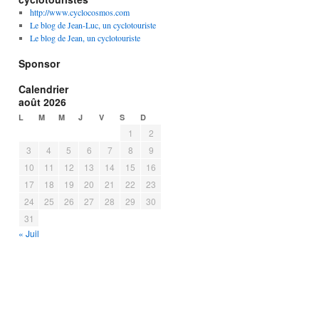
http://www.cyclocosmos.com
Le blog de Jean-Luc, un cyclotouriste
Le blog de Jean, un cyclotouriste
Sponsor
Calendrier
août 2026
L
M
M
J
V
S
D
1
2
3
4
5
6
7
8
9
10
11
12
13
14
15
16
17
18
19
20
21
22
23
24
25
26
27
28
29
30
31
« Juil