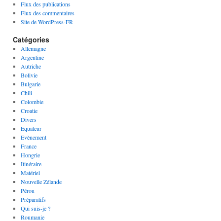
Flux des publications
Flux des commentaires
Site de WordPress-FR
Catégories
Allemagne
Argentine
Autriche
Bolivie
Bulgarie
Chili
Colombie
Croatie
Divers
Equateur
Evènement
France
Hongrie
Itinéraire
Matériel
Nouvelle Zélande
Pérou
Préparatifs
Qui suis-je ?
Roumanie