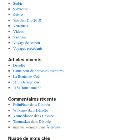
Serbie
Slovaquie
Suisse
The Sun Trip 2018
Venezuela
Vidéos
Vietnam
Voyage de l'espoir
Voyages précédents
Articles récents
Désolée
Partie pour de nouvelles aventures
La Route des Cols
J155 Dernier jour
J154 Tout a une fin
Commentaires récents
PolinPlake
dans
Désolée
Wiltonjes
dans
Désolée
Yannsedoope
dans
Désolée
Thomaskes
dans
Désolée
magnus wennlof
dans
À propos
Nuage de mots clés