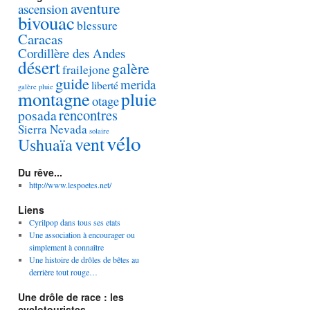
aventure
ascension
bivouac
blessure
Caracas
Cordillère des Andes
désert
galère
frailejone
guide
merida
liberté
galère pluie
montagne
pluie
otage
rencontres
posada
Sierra Nevada
solaire
vélo
vent
Ushuaïa
Du rêve...
http://www.lespoetes.net/
Liens
Cyrilpop dans tous ses etats
Une association à encourager ou
simplement à connaître
Une histoire de drôles de bêtes au
derrière tout rouge…
Une drôle de race : les
cyclotouristes