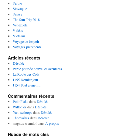
Serbie
Slovaquie
Suisse
The Sun Trip 2018
Venezuela
Vidéos
Vietnam
Voyage de l'espoir
Voyages précédents
Articles récents
Désolée
Partie pour de nouvelles aventures
La Route des Cols
J155 Dernier jour
J154 Tout a une fin
Commentaires récents
PolinPlake
dans
Désolée
Wiltonjes
dans
Désolée
Yannsedoope
dans
Désolée
Thomaskes
dans
Désolée
magnus wennlof
dans
À propos
Nuage de mots clés