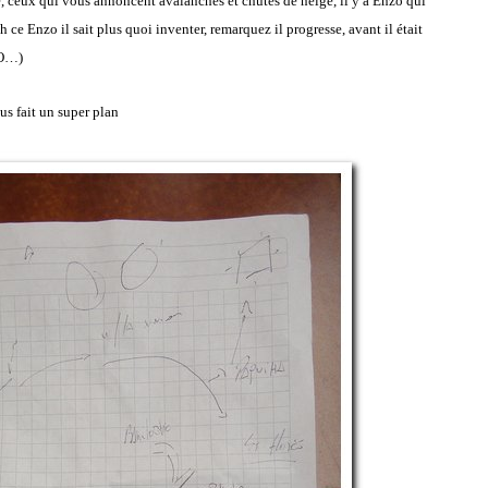
e, ceux qui vous annoncent avalanches et chutes de neige, il y a Enzo qui
ce Enzo il sait plus quoi inventer, remarquez il progresse, avant il était
OO…)
ous fait un super plan