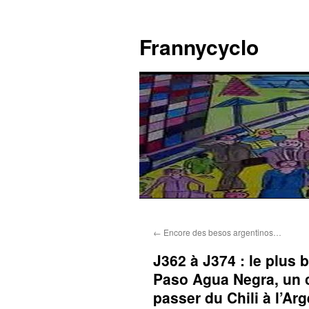
Aller
au
Frannycyclo
contenu
←
Encore des besos argentinos…
J362 à J374 : le plus 
Paso Agua Negra, un c
passer du Chili à l’Ar