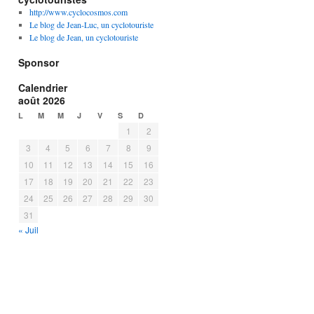
http://www.cyclocosmos.com
Le blog de Jean-Luc, un cyclotouriste
Le blog de Jean, un cyclotouriste
Sponsor
Calendrier
août 2026
L
M
M
J
V
S
D
1
2
3
4
5
6
7
8
9
10
11
12
13
14
15
16
17
18
19
20
21
22
23
24
25
26
27
28
29
30
31
« Juil