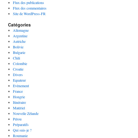
Flux des publications
Flux des commentaires
Site de WordPress-FR
Catégories
Allemagne
Argentine
Autriche
Bolivie
Bulgarie
Chili
Colombie
Croatie
Divers
Equateur
Evènement
France
Hongrie
Itinéraire
Matériel
Nouvelle Zélande
Pérou
Préparatifs
Qui suis-je ?
Roumanie