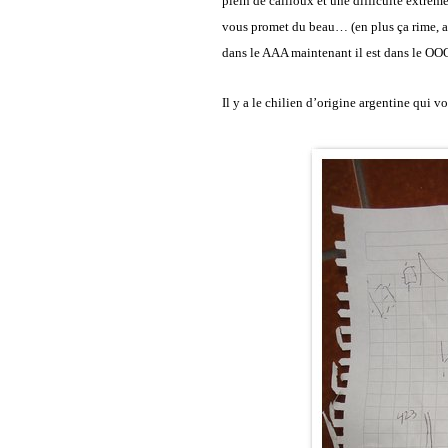
plein de cailloux et une difficulté extrêm
vous promet du beau… (en plus ça rime, ah 
dans le AAA maintenant il est dans le O
Il y a le chilien d’origine argentine qui v