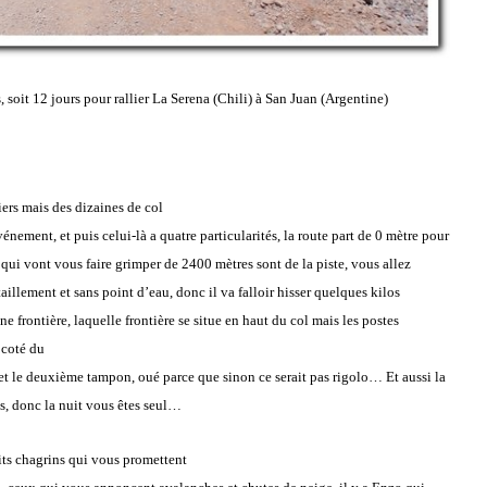
 soit 12 jours pour rallier La Serena (Chili) à San Juan (Argentine)
ers mais des dizaines de col
énement, et puis celui-là a quatre particularités, la route part de 0 mètre pour
 qui vont vous faire grimper de 2400 mètres sont de la piste, vous allez
aillement et sans point d’eau, donc il va falloir hisser quelques kilos
e frontière, laquelle frontière se situe en haut du col mais les postes
 coté du
r et le deuxième tampon, oué parce que sinon ce serait pas rigolo… Et aussi la
es, donc la nuit vous êtes seul…
rits chagrins qui vous promettent