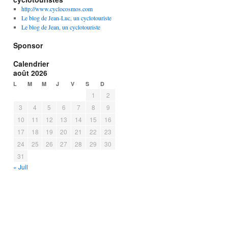
http://www.cyclocosmos.com
Le blog de Jean-Luc, un cyclotouriste
Le blog de Jean, un cyclotouriste
Sponsor
Calendrier
août 2026
L
M
M
J
V
S
D
1
2
3
4
5
6
7
8
9
10
11
12
13
14
15
16
17
18
19
20
21
22
23
24
25
26
27
28
29
30
31
« Juil