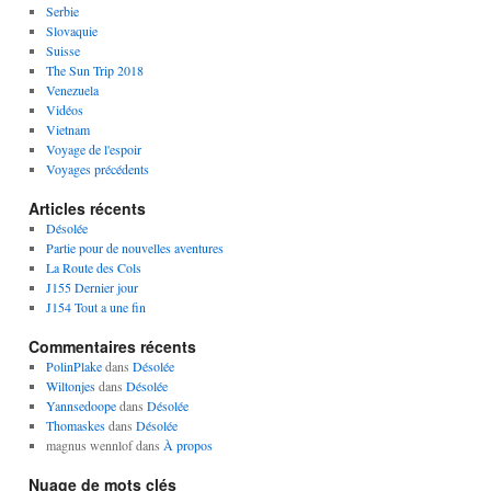
Serbie
Slovaquie
Suisse
The Sun Trip 2018
Venezuela
Vidéos
Vietnam
Voyage de l'espoir
Voyages précédents
Articles récents
Désolée
Partie pour de nouvelles aventures
La Route des Cols
J155 Dernier jour
J154 Tout a une fin
Commentaires récents
PolinPlake
dans
Désolée
Wiltonjes
dans
Désolée
Yannsedoope
dans
Désolée
Thomaskes
dans
Désolée
magnus wennlof
dans
À propos
Nuage de mots clés