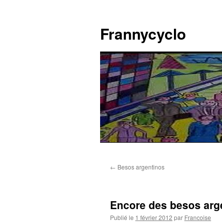
Aller
au
Frannycyclo
contenu
←
Besos argentinos
Encore des besos ar
Publié le
1 février 2012
par
Francoise