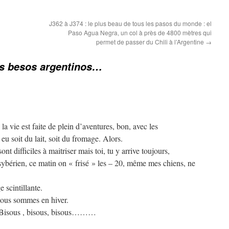
J362 à J374 : le plus beau de tous les pasos du monde : el
Paso Agua Negra, un col à près de 4800 mètres qui
permet de passer du Chili à l’Argentine
→
s besos argentinos…
a vie est faite de plein d’aventures, bon, avec les
eu soit du lait, soit du fromage. Alors.
nt difficiles à maitriser mais toi, tu y arrive toujours,
sybérien, ce matin on « frisé » les – 20, même mes chiens, ne
 scintillante.
 nous sommes en hiver.
. Bisous , bisous, bisous………