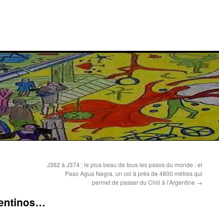
J362 à J374 : le plus beau de tous les pasos du monde : el
Paso Agua Negra, un col à près de 4800 mètres qui
permet de passer du Chili à l’Argentine
→
gentinos…