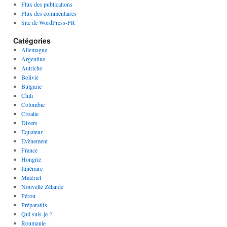
Flux des publications
Flux des commentaires
Site de WordPress-FR
Catégories
Allemagne
Argentine
Autriche
Bolivie
Bulgarie
Chili
Colombie
Croatie
Divers
Equateur
Evènement
France
Hongrie
Itinéraire
Matériel
Nouvelle Zélande
Pérou
Préparatifs
Qui suis-je ?
Roumanie