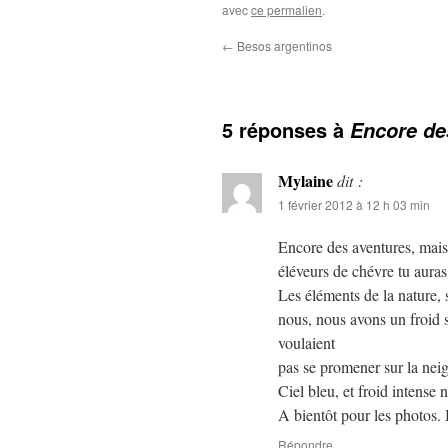
avec
ce permalien
.
←
Besos argentinos
5 réponses à
Encore de
Mylaine
dit :
1 février 2012 à 12 h 03 min
Encore des aventures, mais l
éléveurs de chévre tu auras 
Les éléments de la nature, so
nous, nous avons un froid 
voulaient
pas se promener sur la neige
Ciel bleu, et froid intense
A bientôt pour les photos
Répondre