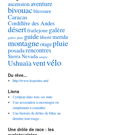
aventure
ascension
bivouac
blessure
Caracas
Cordillère des Andes
désert
galère
frailejone
guide
merida
liberté
galère pluie
montagne
pluie
otage
rencontres
posada
Sierra Nevada
solaire
vélo
vent
Ushuaïa
Du rêve...
http://www.lespoetes.net/
Liens
Cyrilpop dans tous ses etats
Une association à encourager ou
simplement à connaître
Une histoire de drôles de bêtes au
derrière tout rouge…
Une drôle de race : les
cyclotouristes