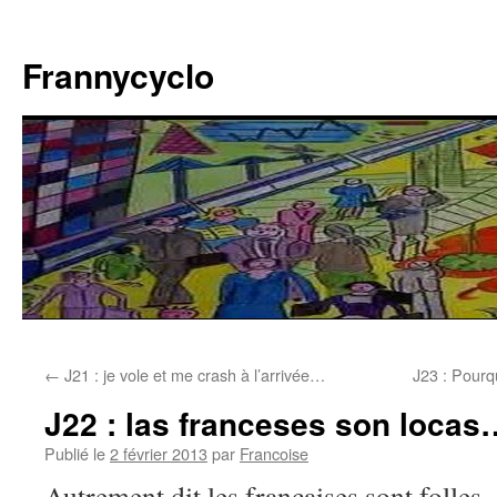
Aller
au
Frannycyclo
contenu
←
J21 : je vole et me crash à l’arrivée…
J23 : Pourqu
J22 : las franceses son locas
Publié le
2 février 2013
par
Francoise
Autrement dit les françaises sont folle