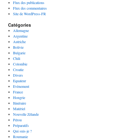
Flux des publications
Flux des commentaires
Site de WordPress-FR
Catégories
Allemagne
Argentine
Autriche
Bolivie
Bulgarie
Chili
Colombie
Croatie
Divers
Equateur
Evènement
France
Hongrie
Itinéraire
Matériel
Nouvelle Zélande
Pérou
Préparatifs
Qui suis-je ?
Roumanie