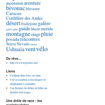
aventure
ascension
bivouac
blessure
Caracas
Cordillère des Andes
désert
galère
frailejone
guide
merida
liberté
galère pluie
montagne
pluie
otage
rencontres
posada
Sierra Nevada
solaire
vélo
vent
Ushuaïa
Du rêve...
http://www.lespoetes.net/
Liens
Cyrilpop dans tous ses etats
Une association à encourager ou
simplement à connaître
Une histoire de drôles de bêtes au
derrière tout rouge…
Une drôle de race : les
cyclotouristes