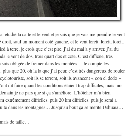
ai étudié la carte et le vent et je sais que je vais me prendre le vent
é droit, sauf un moment coté gauche, et le vent forcit, forcit, forcit.
d à terre, je crois que c’est pire, j’ai du mal à y arriver, j’ai du
s le vent de dos, trois quart dos et coté. C’est difficile, très
je suis obligée de freiner dans les montées… Je compte les
 plus que 20, oh la la que j’ai peur, c’est très dangereux de rouler
yclotouriste, soit ils se terrent, soit ils avancent « con el dedo »
ont dit faire quand les conditions étaient trop difficiles, mais moi
 demain je ne pars que si ça s’améliore. L’hôtelier m’a bien
km extrêmement difficiles, puis 20 km difficiles, puis je serai à
ensuite dans les montagnes… Jusqu’au bout ça se mérite Ushuaïa…
mais de taille…