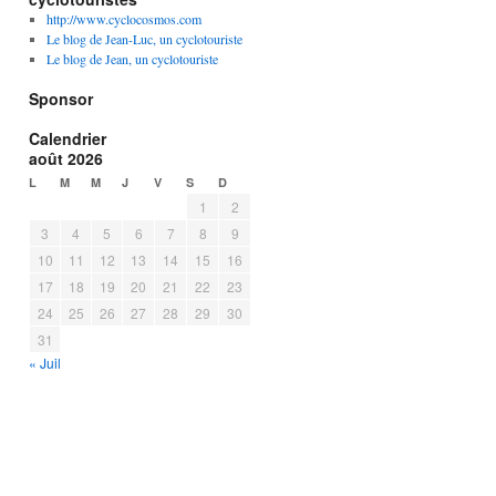
http://www.cyclocosmos.com
Le blog de Jean-Luc, un cyclotouriste
Le blog de Jean, un cyclotouriste
Sponsor
Calendrier
août 2026
L
M
M
J
V
S
D
1
2
3
4
5
6
7
8
9
10
11
12
13
14
15
16
17
18
19
20
21
22
23
24
25
26
27
28
29
30
31
« Juil