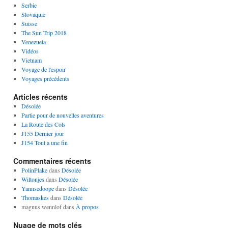
Serbie
Slovaquie
Suisse
The Sun Trip 2018
Venezuela
Vidéos
Vietnam
Voyage de l'espoir
Voyages précédents
Articles récents
Désolée
Partie pour de nouvelles aventures
La Route des Cols
J155 Dernier jour
J154 Tout a une fin
Commentaires récents
PolinPlake
dans
Désolée
Wiltonjes
dans
Désolée
Yannsedoope
dans
Désolée
Thomaskes
dans
Désolée
magnus wennlof
dans
À propos
Nuage de mots clés