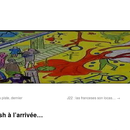
a piste, dernier
J22 : las franceses son locas…
→
ash à l’arrivée…