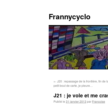
Aller
au
Frannycyclo
contenu
←
J20 : repassage de la frontière, fin de l
petit bout de carte, je pleure…
J21 : je vole et me cr
Publié le
31 janvier 2013
par
Francoise