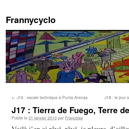
Aller
au
Frannycyclo
contenu
←
J16 : escale technique à Punta Arenas
J18 : le jour
J17 : Tierra de Fuego, Terre 
Publié le
31 janvier 2013
par
Francoise
Voilà j’en ai rêvé, rêvé, je pleure, d’ail