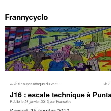
Aller
au
Frannycyclo
contenu
←
J15 : super attaque du vent…
J17 
J16 : escale technique à Punt
Publié le
26 janvier 2013
par
Francoise
Samedi 26 janvier 2013