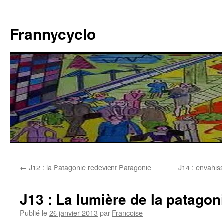
Aller
au
Frannycyclo
contenu
←
J12 : la Patagonie redevient Patagonie
J14 : envahis
J13 : La lumière de la patago
Publié le
26 janvier 2013
par
Francoise