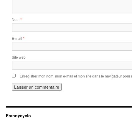
Nom
*
E-mail
*
Site web
Enregistrer mon nom, mon e-mail et mon site dans le navigateur pou
Frannycyclo