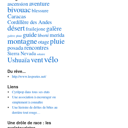
aventure
ascension
bivouac
blessure
Caracas
Cordillère des Andes
désert
galère
frailejone
guide
merida
liberté
galère pluie
montagne
pluie
otage
rencontres
posada
Sierra Nevada
solaire
vélo
vent
Ushuaïa
Du rêve...
http://www.lespoetes.net/
Liens
Cyrilpop dans tous ses etats
Une association à encourager ou
simplement à connaître
Une histoire de drôles de bêtes au
derrière tout rouge…
Une drôle de race : les
cyclotouristes