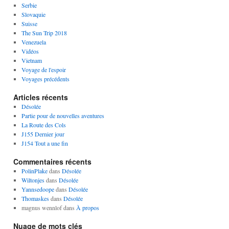
Serbie
Slovaquie
Suisse
The Sun Trip 2018
Venezuela
Vidéos
Vietnam
Voyage de l'espoir
Voyages précédents
Articles récents
Désolée
Partie pour de nouvelles aventures
La Route des Cols
J155 Dernier jour
J154 Tout a une fin
Commentaires récents
PolinPlake
dans
Désolée
Wiltonjes
dans
Désolée
Yannsedoope
dans
Désolée
Thomaskes
dans
Désolée
magnus wennlof
dans
À propos
Nuage de mots clés