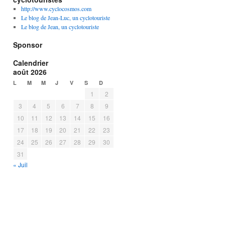
http://www.cyclocosmos.com
Le blog de Jean-Luc, un cyclotouriste
Le blog de Jean, un cyclotouriste
Sponsor
Calendrier
août 2026
L
M
M
J
V
S
D
1
2
3
4
5
6
7
8
9
10
11
12
13
14
15
16
17
18
19
20
21
22
23
24
25
26
27
28
29
30
31
« Juil