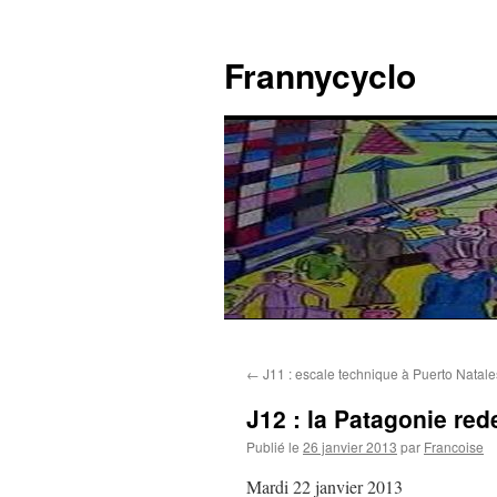
Aller
au
Frannycyclo
contenu
←
J11 : escale technique à Puerto Natale
J12 : la Patagonie red
Publié le
26 janvier 2013
par
Francoise
Mardi 22 janvier 2013