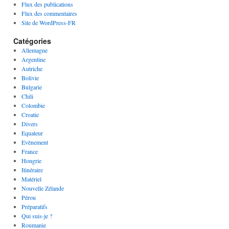
Flux des publications
Flux des commentaires
Site de WordPress-FR
Catégories
Allemagne
Argentine
Autriche
Bolivie
Bulgarie
Chili
Colombie
Croatie
Divers
Equateur
Evènement
France
Hongrie
Itinéraire
Matériel
Nouvelle Zélande
Pérou
Préparatifs
Qui suis-je ?
Roumanie