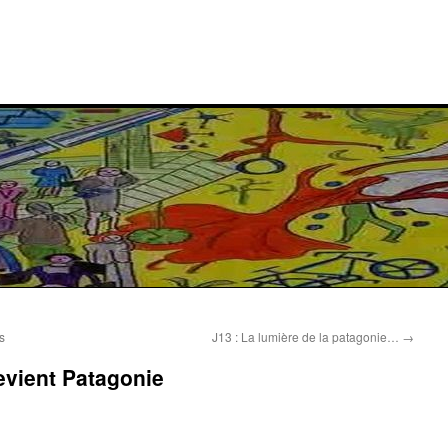
s
J13 : La lumière de la patagonie…
→
evient Patagonie