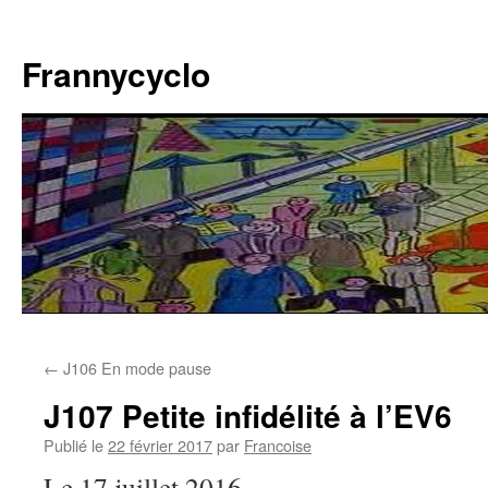
Aller
au
Frannycyclo
contenu
←
J106 En mode pause
J107 Petite infidélité à l’EV6
Publié le
22 février 2017
par
Francoise
Le 17 juillet 2016