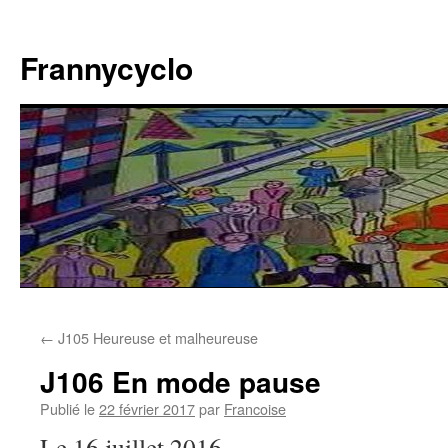
Aller
au
Frannycyclo
contenu
←
J105 Heureuse et malheureuse
J106 En mode pause
Publié le
22 février 2017
par
Francoise
Le 16 juillet 2016