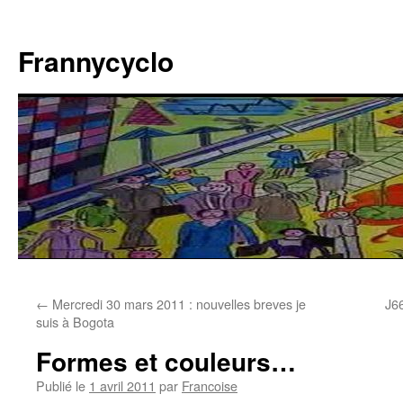
Aller
au
Frannycyclo
contenu
←
Mercredi 30 mars 2011 : nouvelles breves je
J66
suis à Bogota
Formes et couleurs…
Publié le
1 avril 2011
par
Francoise