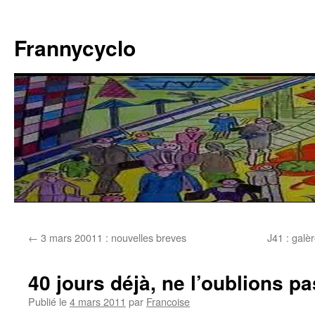
Aller
au
Frannycyclo
contenu
←
3 mars 20011 : nouvelles breves
J41 : galèr
40 jours déjà, ne l’oublions p
Publié le
4 mars 2011
par
Francoise