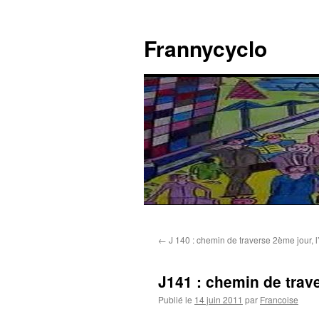
Aller
au
Frannycyclo
contenu
←
J 140 : chemin de traverse 2ème jour, l
J141 : chemin de trav
Publié le
14 juin 2011
par
Francoise