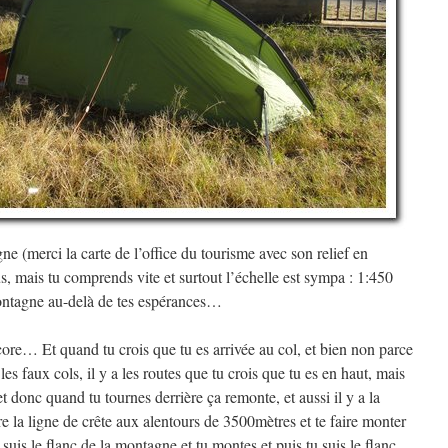
ne (merci la carte de l’office du tourisme avec son relief en
, mais tu comprends vite et surtout l’échelle est sympa : 1:450
montagne au-delà de tes espérances…
re… Et quand tu crois que tu es arrivée au col, et bien non parce
a les faux cols, il y a les routes que tu crois que tu es en haut, mais
t donc quand tu tournes derrière ça remonte, et aussi il y a la
ivre la ligne de crête aux alentours de 3500mètres et te faire monter
uis le flanc de la montagne et tu montes et puis tu suis le flanc