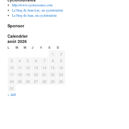
http://www.cyclocosmos.com
Le blog de Jean-Luc, un cyclotouriste
Le blog de Jean, un cyclotouriste
Sponsor
Calendrier
août 2026
L
M
M
J
V
S
D
1
2
3
4
5
6
7
8
9
10
11
12
13
14
15
16
17
18
19
20
21
22
23
24
25
26
27
28
29
30
31
« Juil