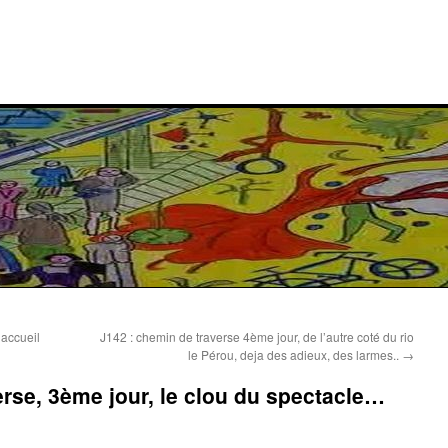
’accueil
J142 : chemin de traverse 4ème jour, de l’autre coté du rio
le Pérou, deja des adieux, des larmes..
→
erse, 3ème jour, le clou du spectacle…