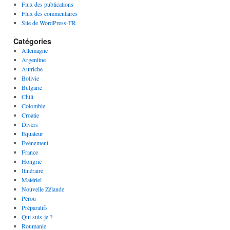
Flux des publications
Flux des commentaires
Site de WordPress-FR
Catégories
Allemagne
Argentine
Autriche
Bolivie
Bulgarie
Chili
Colombie
Croatie
Divers
Equateur
Evènement
France
Hongrie
Itinéraire
Matériel
Nouvelle Zélande
Pérou
Préparatifs
Qui suis-je ?
Roumanie