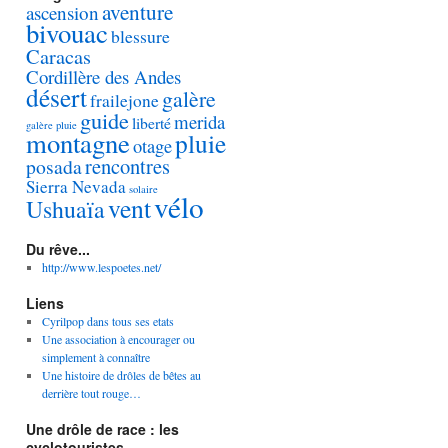
aventure
ascension
bivouac
blessure
Caracas
Cordillère des Andes
désert
galère
frailejone
guide
merida
liberté
galère pluie
montagne
pluie
otage
rencontres
posada
Sierra Nevada
solaire
vélo
vent
Ushuaïa
Du rêve...
http://www.lespoetes.net/
Liens
Cyrilpop dans tous ses etats
Une association à encourager ou
simplement à connaître
Une histoire de drôles de bêtes au
derrière tout rouge…
Une drôle de race : les
cyclotouristes