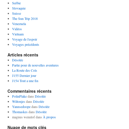
Serbie
Slovaquie
Suisse
The Sun Trip 2018
Venezuela
Vidéos
Vietnam
Voyage de l'espoir
Voyages précédents
Articles récents
Désolée
Partie pour de nouvelles aventures
La Route des Cols
J155 Dernier jour
J154 Tout a une fin
Commentaires récents
PolinPlake
dans
Désolée
Wiltonjes
dans
Désolée
Yannsedoope
dans
Désolée
Thomaskes
dans
Désolée
magnus wennlof
dans
À propos
Nuage de mots clés