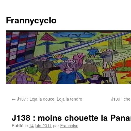
Aller
au
Frannycyclo
contenu
←
J137 : Loja la douce, Loja la tendre
J139 : che
J138 : moins chouette la Pa
Publié le
14 juin 2011
par
Francoise