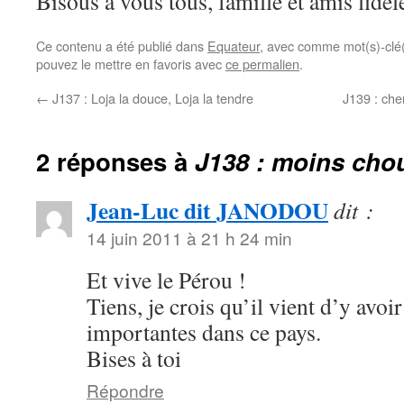
Bisous à vous tous, famille et amis fid
Ce contenu a été publié dans
Equateur
, avec comme mot(s)-clé
pouvez le mettre en favoris avec
ce permalien
.
←
J137 : Loja la douce, Loja la tendre
J139 : che
2 réponses à
J138 : moins cho
Jean-Luc dit JANODOU
dit :
14 juin 2011 à 21 h 24 min
Et vive le Pérou !
Tiens, je crois qu’il vient d’y avoi
importantes dans ce pays.
Bises à toi
Répondre