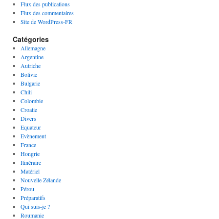
Flux des publications
Flux des commentaires
Site de WordPress-FR
Catégories
Allemagne
Argentine
Autriche
Bolivie
Bulgarie
Chili
Colombie
Croatie
Divers
Equateur
Evènement
France
Hongrie
Itinéraire
Matériel
Nouvelle Zélande
Pérou
Préparatifs
Qui suis-je ?
Roumanie