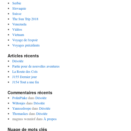
Serbie
Slovaquie
Suisse
The Sun Trip 2018
Venezuela
Vidéos
Vietnam
Voyage de l'espoir
Voyages précédents
Articles récents
Désolée
Partie pour de nouvelles aventures
La Route des Cols
J155 Dernier jour
J154 Tout a une fin
Commentaires récents
PolinPlake
dans
Désolée
Wiltonjes
dans
Désolée
Yannsedoope
dans
Désolée
Thomaskes
dans
Désolée
magnus wennlof
dans
À propos
Nuage de mots clés