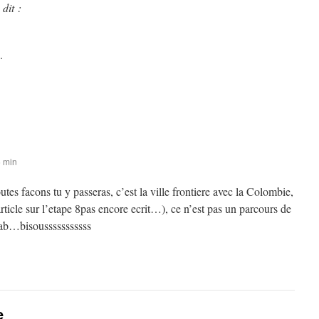
dit :
.
6 min
utes facons tu y passeras, c’est la ville frontiere avec la Colombie,
article sur l’etape 8pas encore ecrit…), ce n’est pas un parcours de
ab…bisousssssssssss
e