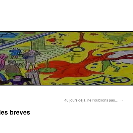
40 jours déjà, ne l’oublions pas…
→
les breves