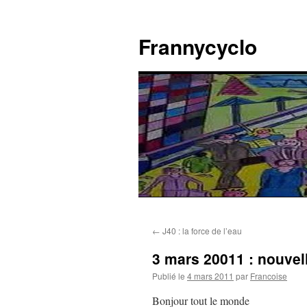
Aller
au
Frannycyclo
contenu
←
J40 : la force de l’eau
3 mars 20011 : nouvel
Publié le
4 mars 2011
par
Francoise
Bonjour tout le monde