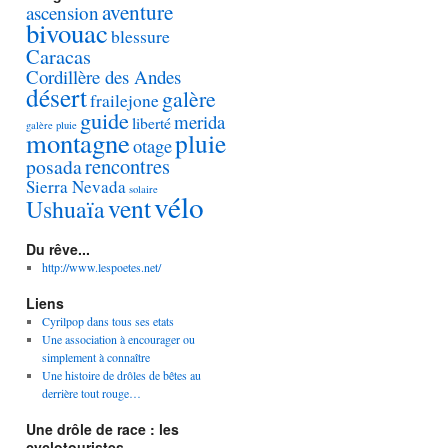
aventure
ascension
bivouac
blessure
Caracas
Cordillère des Andes
désert
galère
frailejone
guide
merida
liberté
galère pluie
montagne
pluie
otage
rencontres
posada
Sierra Nevada
solaire
vélo
vent
Ushuaïa
Du rêve...
http://www.lespoetes.net/
Liens
Cyrilpop dans tous ses etats
Une association à encourager ou
simplement à connaître
Une histoire de drôles de bêtes au
derrière tout rouge…
Une drôle de race : les
cyclotouristes