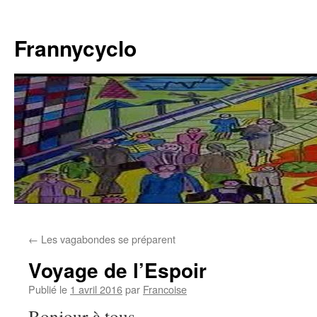
Aller
au
Frannycyclo
contenu
←
Les vagabondes se préparent
Voyage de l’Espoir
Publié le
1 avril 2016
par
Francoise
Bonjour à tous