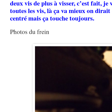
deux vis de plus à visser, c’est fait, je
toutes les vis, là ça va mieux on dirait
centré mais ça touche toujours.
Photos du frein