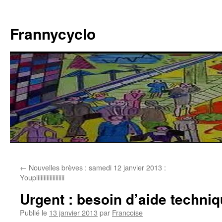
Aller
au
Frannycyclo
contenu
←
Nouvelles brèves : samedi 12 janvier 2013 :
Youpiiiiiiiiiiiiiiiiiii
Urgent : besoin d’aide techni
Publié le
13 janvier 2013
par
Francoise