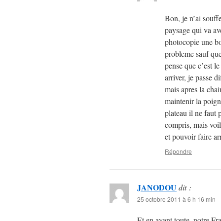
Bon, je n’ai souff
paysage qui va avec
photocopie une bo
probleme sauf que
pense que c’est le
arriver, je passe d
mais apres la chai
maintenir la poig
plateau il ne faut
compris, mais voil
et pouvoir faire ar
Répondre
JANODOU
dit :
25 octobre 2011 à 6 h 16 min
Et en avant toute, notre Fr