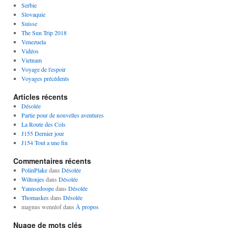
Serbie
Slovaquie
Suisse
The Sun Trip 2018
Venezuela
Vidéos
Vietnam
Voyage de l'espoir
Voyages précédents
Articles récents
Désolée
Partie pour de nouvelles aventures
La Route des Cols
J155 Dernier jour
J154 Tout a une fin
Commentaires récents
PolinPlake
dans
Désolée
Wiltonjes
dans
Désolée
Yannsedoope
dans
Désolée
Thomaskes
dans
Désolée
magnus wennlof
dans
À propos
Nuage de mots clés