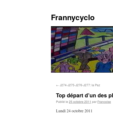
Aller
au
Frannycyclo
contenu
←
J274-J275-J276-J277: la Paz
Top départ d’un des 
Publié le
25 octobre 2011
par
Francoise
Lundi 24 octobre 2011