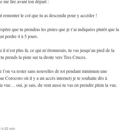
e me lire avant ton départ :
aut remonter le col que tu as descendu pour y accéder !
spère que tu prendras les pistes que je t’ai indiquées plutôt que la
t perdre 4 à 5 jours.
i il n’est plus là, ce qui m’étonnerais, tu vas jusqu’au pied de la
u prends la piste sur ta droite vers Tres Cruces.
 l’on va rester sans nouvelles de toi pendant minimum une
ar Corocoro où il y a un accès internet) je te souhaite dès à
la vue… oui, je sais, du vent aussi tu vas en prendre plein la vue.
3 h 52 min