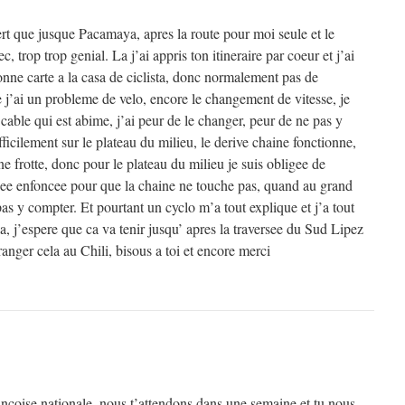
ert que jusque Pacamaya, apres la route pour moi seule et le
, trop trop genial. La j’ai appris ton itineraire par coeur et j’ai
nne carte a la casa de ciclista, donc normalement pas de
 j’ai un probleme de velo, encore le changement de vitesse, je
 cable qui est abime, j’ai peur de le changer, peur de ne pas y
ifficilement sur le plateau du milieu, le derive chaine fonctionne,
ne frotte, donc pour le plateau du milieu je suis obligee de
nee enfoncee pour que la chaine ne touche pas, quand au grand
 pas y compter. Et pourtant un cyclo m’a tout explique et j’a tout
a, j’espere que ca va tenir jusqu’ apres la traversee du Sud Lipez
ranger cela au Chili, bisous a toi et encore merci
ançoise nationale, nous t’attendons dans une semaine et tu nous