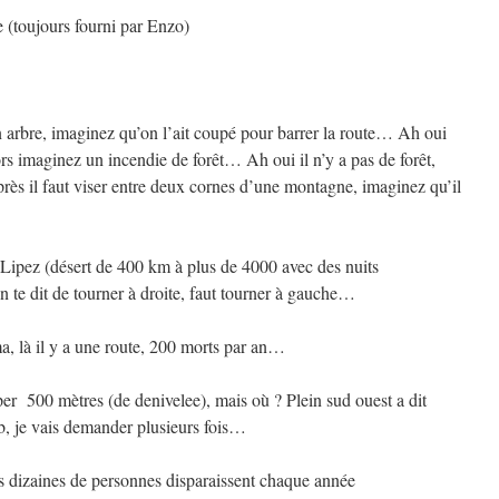
e (toujours fourni par Enzo)
 un arbre, imaginez qu’on l’ait coupé pour barrer la route… Ah oui
ors imaginez un incendie de forêt… Ah oui il n’y a pas de forêt,
Après il faut viser entre deux cornes d’une montagne, imaginez qu’il
d Lipez (désert de 400 km à plus de 4000 avec des nuits
 on te dit de tourner à droite, faut tourner à gauche…
, là il y a une route, 200 morts par an…
mper 500 mètres (de denivelee), mais où ? Plein sud ouest a dit
b, je vais demander plusieurs fois…
es dizaines de personnes disparaissent chaque année