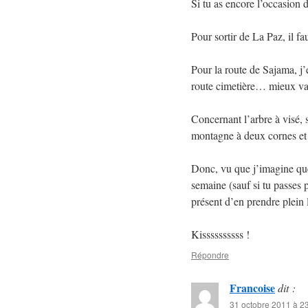
Si tu as encore l’occasion d
Pour sortir de La Paz, il f
Pour la route de Sajama, j’e
route cimetière… mieux vau
Concernant l’arbre à visé, s
montagne à deux cornes et t
Donc, vu que j’imagine que
semaine (sauf si tu passes p
présent d’en prendre plein 
Kissssssssss !
Répondre
Francoise
dit :
31 octobre 2011 à 2