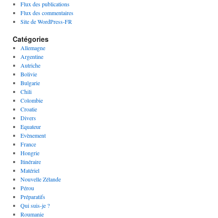
Flux des publications
Flux des commentaires
Site de WordPress-FR
Catégories
Allemagne
Argentine
Autriche
Bolivie
Bulgarie
Chili
Colombie
Croatie
Divers
Equateur
Evènement
France
Hongrie
Itinéraire
Matériel
Nouvelle Zélande
Pérou
Préparatifs
Qui suis-je ?
Roumanie