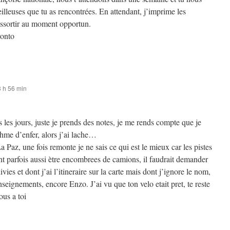
illeuses que tu as rencontrées. En attendant, j’imprime les
essortir au moment opportun.
ronto
3 h 56 min
us les jours, juste je prends des notes, je me rends compte que je
hme d’enfer, alors j’ai lache…
a Paz, une fois remonte je ne sais ce qui est le mieux car les pistes
nt parfois aussi ètre encombrees de camions, il faudrait demander
uivies et dont j’ai l’itineraire sur la carte mais dont j’ignore le nom,
seignements, encore Enzo. J’ai vu que ton velo etait pret, te reste
ous a toi