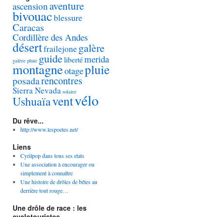
aventure
ascension
bivouac
blessure
Caracas
Cordillère des Andes
désert
galère
frailejone
guide
merida
liberté
galère pluie
montagne
pluie
otage
rencontres
posada
Sierra Nevada
solaire
vélo
vent
Ushuaïa
Du rêve...
http://www.lespoetes.net/
Liens
Cyrilpop dans tous ses etats
Une association à encourager ou
simplement à connaître
Une histoire de drôles de bêtes au
derrière tout rouge…
Une drôle de race : les
cyclotouristes