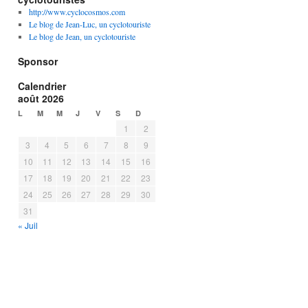
http://www.cyclocosmos.com
Le blog de Jean-Luc, un cyclotouriste
Le blog de Jean, un cyclotouriste
Sponsor
Calendrier
août 2026
L
M
M
J
V
S
D
1
2
3
4
5
6
7
8
9
10
11
12
13
14
15
16
17
18
19
20
21
22
23
24
25
26
27
28
29
30
31
« Juil