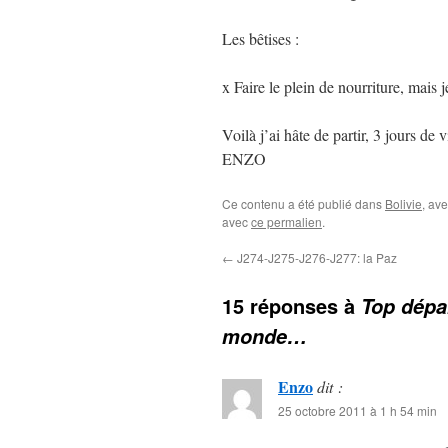
Les bêtises :
x Faire le plein de nourriture, mais 
Voilà j’ai hâte de partir, 3 jours d
ENZO
Ce contenu a été publié dans
Bolivie
, av
avec
ce permalien
.
←
J274-J275-J276-J277: la Paz
15 réponses à
Top dépa
monde…
Enzo
dit :
25 octobre 2011 à 1 h 54 min