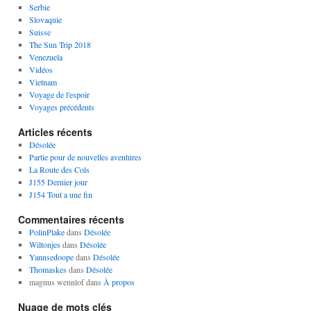
Serbie
Slovaquie
Suisse
The Sun Trip 2018
Venezuela
Vidéos
Vietnam
Voyage de l'espoir
Voyages précédents
Articles récents
Désolée
Partie pour de nouvelles aventures
La Route des Cols
J155 Dernier jour
J154 Tout a une fin
Commentaires récents
PolinPlake
dans
Désolée
Wiltonjes
dans
Désolée
Yannsedoope
dans
Désolée
Thomaskes
dans
Désolée
magnus wennlof
dans
À propos
Nuage de mots clés