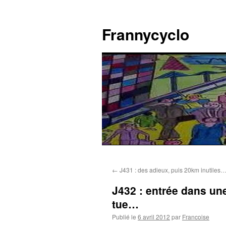
Aller
au
Frannycyclo
contenu
←
J431 : des adieux, puis 20km inutiles
J432 : entrée dans un
tue…
Publié le
6 avril 2012
par
Francoise