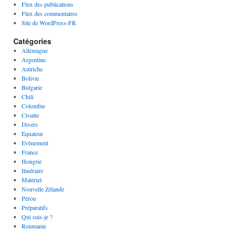
Flux des publications
Flux des commentaires
Site de WordPress-FR
Catégories
Allemagne
Argentine
Autriche
Bolivie
Bulgarie
Chili
Colombie
Croatie
Divers
Equateur
Evènement
France
Hongrie
Itinéraire
Matériel
Nouvelle Zélande
Pérou
Préparatifs
Qui suis-je ?
Roumanie