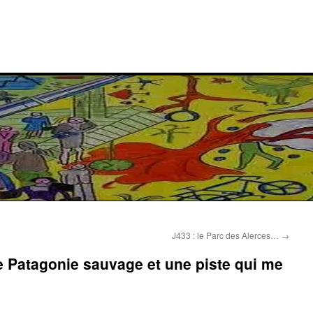
…
J433 : le Parc des Alerces…
→
e Patagonie sauvage et une piste qui me