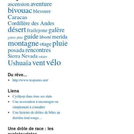
aventure
ascension
bivouac
blessure
Caracas
Cordillère des Andes
désert
galère
frailejone
guide
merida
liberté
galère pluie
montagne
pluie
otage
rencontres
posada
Sierra Nevada
solaire
vélo
vent
Ushuaïa
Du rêve...
http://www.lespoetes.net/
Liens
Cyrilpop dans tous ses etats
Une association à encourager ou
simplement à connaître
Une histoire de drôles de bêtes au
derrière tout rouge…
Une drôle de race : les
cyclotouristes