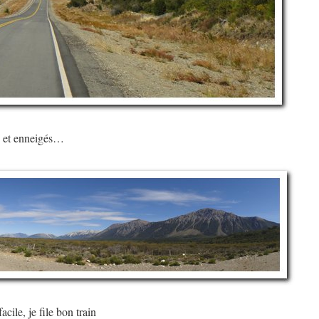
s et enneigés…
acile, je file bon train