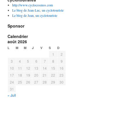
http://www.cyclocosmos.com
Le blog de Jean-Luc, un cyclotouriste
Le blog de Jean, un cyclotouriste
Sponsor
Calendrier
août 2026
L
M
M
J
V
S
D
1
2
3
4
5
6
7
8
9
10
11
12
13
14
15
16
17
18
19
20
21
22
23
24
25
26
27
28
29
30
31
« Juil