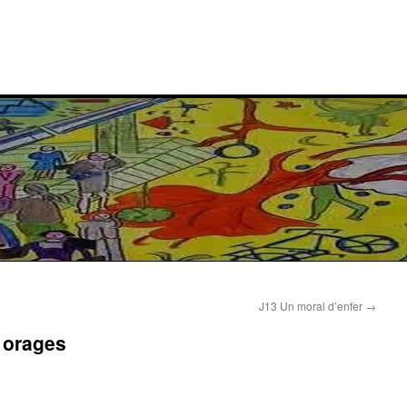
J13 Un moral d’enfer
→
 orages