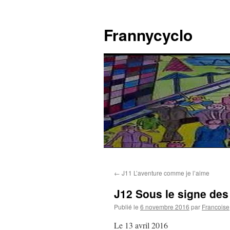
Aller
au
Frannycyclo
contenu
←
J11 L’aventure comme je l’aime
J12 Sous le signe des
Publié le
6 novembre 2016
par
Francoise
Le 13 avril 2016