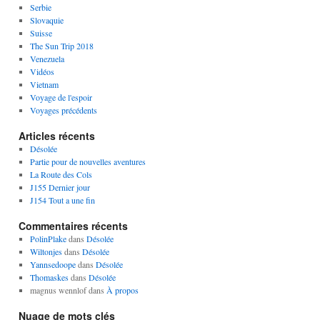
Serbie
Slovaquie
Suisse
The Sun Trip 2018
Venezuela
Vidéos
Vietnam
Voyage de l'espoir
Voyages précédents
Articles récents
Désolée
Partie pour de nouvelles aventures
La Route des Cols
J155 Dernier jour
J154 Tout a une fin
Commentaires récents
PolinPlake
dans
Désolée
Wiltonjes
dans
Désolée
Yannsedoope
dans
Désolée
Thomaskes
dans
Désolée
magnus wennlof
dans
À propos
Nuage de mots clés