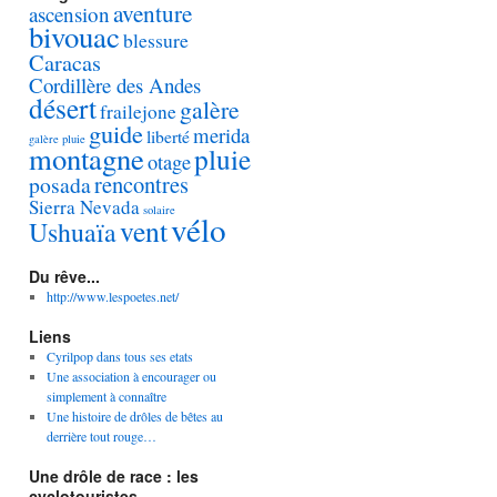
aventure
ascension
bivouac
blessure
Caracas
Cordillère des Andes
désert
galère
frailejone
guide
merida
liberté
galère pluie
montagne
pluie
otage
rencontres
posada
Sierra Nevada
solaire
vélo
vent
Ushuaïa
Du rêve...
http://www.lespoetes.net/
Liens
Cyrilpop dans tous ses etats
Une association à encourager ou
simplement à connaître
Une histoire de drôles de bêtes au
derrière tout rouge…
Une drôle de race : les
cyclotouristes