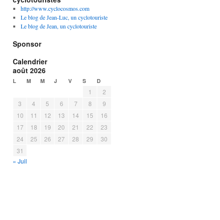
http://www.cyclocosmos.com
Le blog de Jean-Luc, un cyclotouriste
Le blog de Jean, un cyclotouriste
Sponsor
Calendrier
août 2026
L
M
M
J
V
S
D
1
2
3
4
5
6
7
8
9
10
11
12
13
14
15
16
17
18
19
20
21
22
23
24
25
26
27
28
29
30
31
« Juil