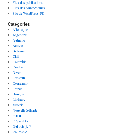
Flux des publications
Flux des commentaires
Site de WordPress-FR
Catégories
Allemagne
Argentine
Autriche
Bolivie
Bulgarie
Chili
Colombie
Croatie
Divers
Equateur
Evènement
France
Hongrie
Itinéraire
Matériel
Nouvelle Zélande
Pérou
Préparatifs
Qui suis-je ?
Roumanie