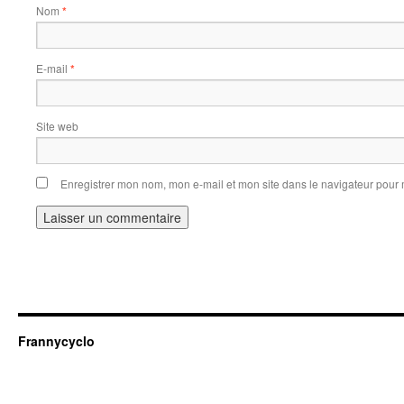
Nom
*
E-mail
*
Site web
Enregistrer mon nom, mon e-mail et mon site dans le navigateur pou
Frannycyclo