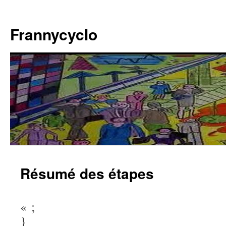
Aller
au
Frannycyclo
contenu
Résumé des étapes
« ;
}