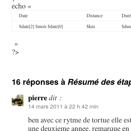
echo «
Date
Distance
Duré
$date[2] $mois $date[0]
$km
$dur
»
?>
16 réponses à
Résumé des éta
pierre
dit :
14 mars 2011 à 22 h 42 min
ben avec ce rytme de tortue elle est
une deuxieme annee. remarque en