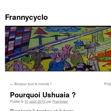
Aller
au
Frannycyclo
contenu
←
Bonjour tout le monde !
Prép
Pourquoi Ushuaia ?
Publié le
31 août 2010
par
Francoise
Bonjour à toutes et à tous.