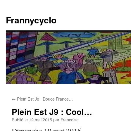
Aller
au
Frannycyclo
contenu
←
Plein Est J8 : Douce France…
Plein Est J9 : Cool…
Publié le
12 mai 2015
par
Francoise
Dimanche 10 mai 2015