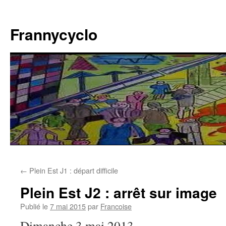
Aller
au
Frannycyclo
contenu
←
Plein Est J1 : départ difficile
Plein Est J2 : arrêt sur image
Publié le
7 mai 2015
par
Francoise
Dimanche 3 mai 2013