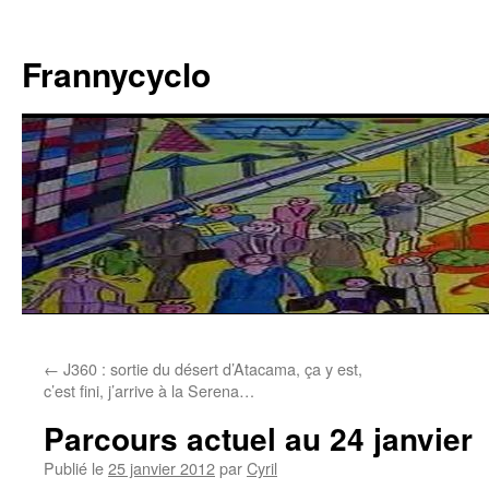
Aller
au
Frannycyclo
contenu
←
J360 : sortie du désert d’Atacama, ça y est,
c’est fini, j’arrive à la Serena…
Parcours actuel au 24 janvier
Publié le
25 janvier 2012
par
Cyril