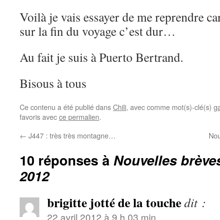
Voilà je vais essayer de me reprendre c
sur la fin du voyage c’est dur…
Au fait je suis à Puerto Bertrand.
Bisous à tous
Ce contenu a été publié dans
Chili
, avec comme mot(s)-clé(s)
g
favoris avec
ce permalien
.
←
J447 : très très montagne…
Nou
10 réponses à
Nouvelles brèves
2012
brigitte jotté de la touche
dit :
22 avril 2012 à 9 h 03 min