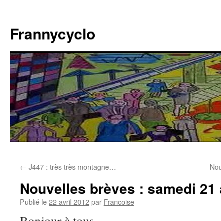
Aller
au
Frannycyclo
contenu
←
J447 : très très montagne…
Nou
Nouvelles brèves : samedi 21 
Publié le
22 avril 2012
par
Francoise
Bonjour à tous