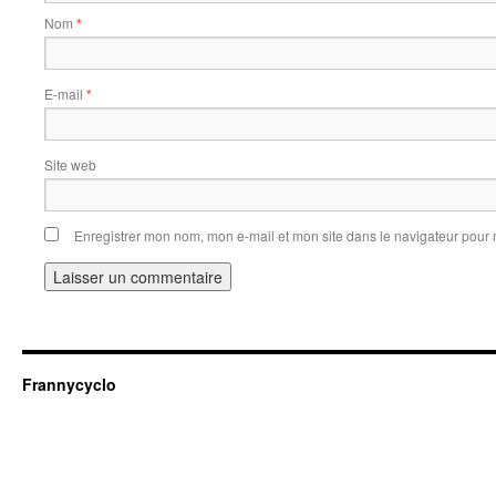
Nom
*
E-mail
*
Site web
Enregistrer mon nom, mon e-mail et mon site dans le navigateur pou
Frannycyclo