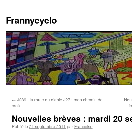
Aller
au
Frannycyclo
contenu
←
J239 : la route du diable J27 : mon chemin de
Nouv
croix…
i
Nouvelles brèves : mardi 20 
Publié le
21 septembre 2011
par
Francoise