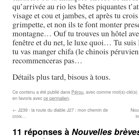
qu’arrivée au rio les bêtes piquantes t’at
visage et cou et jambes, et après tu crois
grimpette, et non ils te font monter pres
montagne… Ouf tu trouves un hôtel avec
fenêtre et du net, le luxe quoi… Tu suis 
tu vas manger chifa (le chinois péruvien)
recommenceras pas…
Détails plus tard, bisous à tous.
Ce contenu a été publié dans
Pérou
, avec comme mot(s)-clé(s)
en favoris avec
ce permalien
.
←
J239 : la route du diable J27 : mon chemin de
Nouv
croix…
i
11 réponses à
Nouvelles brèves