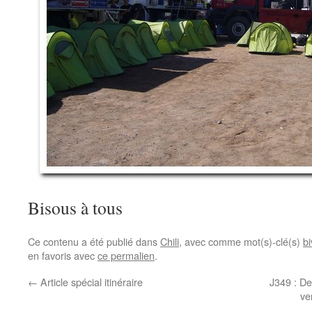
Bisous à tous
Ce contenu a été publié dans
Chili
, avec comme mot(s)-clé(s)
b
en favoris avec
ce permalien
.
←
Article spécial itinéraire
J349 : D
ve