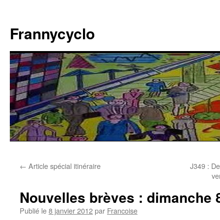
Aller
au
Frannycyclo
contenu
←
Article spécial itinéraire
J349 : D
ve
Nouvelles brèves : dimanche 8
Publié le
8 janvier 2012
par
Francoise