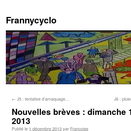
Aller
au
Frannycyclo
contenu
←
J5 : tentative d’arnaquage…
J6 : plui
Nouvelles brèves : dimanche
2013
Publié le
1 décembre 2013
par
Francoise