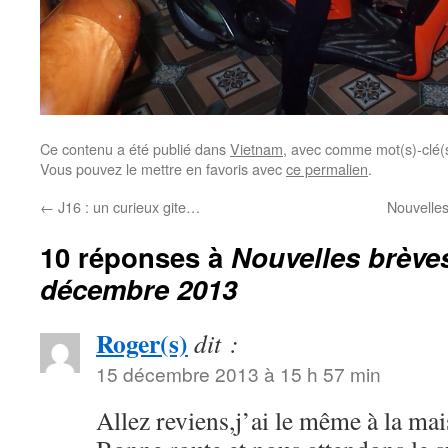
Ce contenu a été publié dans
Vietnam
, avec comme mot(s)-clé(
Vous pouvez le mettre en favoris avec
ce permalien
.
←
J16 : un curieux gite…
Nouvelle
10 réponses à
Nouvelles brève
décembre 2013
Roger(s)
dit :
15 décembre 2013 à 15 h 57 min
Allez reviens,j’ai le même à la mai