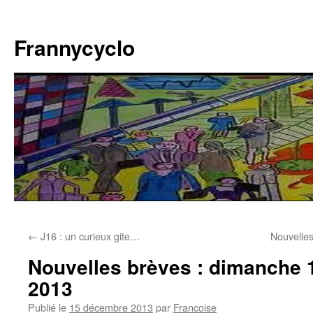
Aller
au
Frannycyclo
contenu
←
J16 : un curieux gite…
Nouvelle
Nouvelles brèves : dimanche
2013
Publié le
15 décembre 2013
par
Francoise