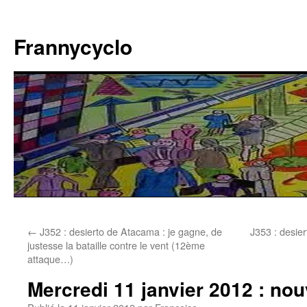
Aller
au
Frannycyclo
contenu
←
J352 : desierto de Atacama : je gagne, de
J353 : desie
justesse la bataille contre le vent (12ème
attaque…)
Mercredi 11 janvier 2012 : no