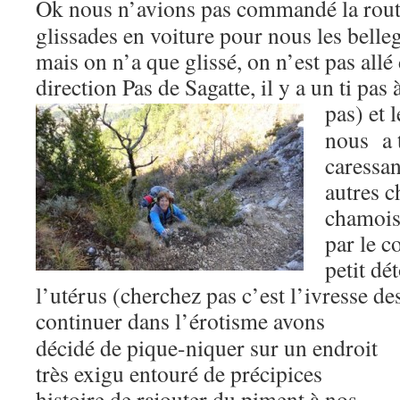
Ok nous n’avions pas commandé la route
glissades en voiture pour nous les belle
mais on n’a que glissé, on n’est pas allé
direction Pas de Sagatte, il y a un ti pas
pas)
et 
nous a 
caressan
autres c
chamois
par le c
petit dé
l’utérus (cherchez pas c’est l’ivresse d
continuer d
ans l’érotisme avons
décidé de pique-niquer sur un endroit
très exigu entouré de précipices
histoire
de rajouter du piment à nos