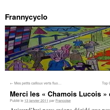
Aller
au
Frannycyclo
contenu
←
Mes petits cailloux verts fluo…
Top 
Merci les « Chamois Lucois » e
Publié le
13 janvier 2011
par
Francoise
Aujourd’hui nous avions décidé que nous