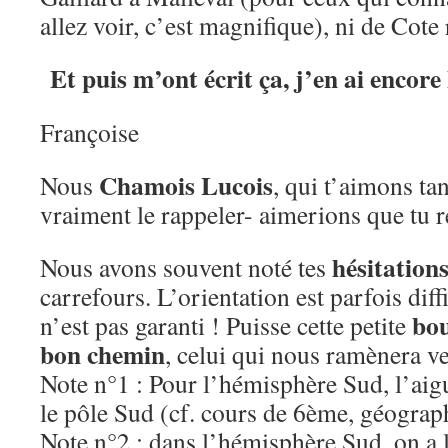
allez voir, c’est magnifique), ni de Cot
Et puis m’ont écrit ça, j’en ai encore
Françoise
Chamois Lucois
Nous
, qui t’aimons tan
vraiment le rappeler- aimerions que tu
hésitation
Nous avons souvent noté tes
carrefours. L’orientation est parfois diffi
bou
n’est pas garanti ! Puisse cette petite
bon chemin
, celui qui nous ramènera v
Note n°1 : Pour l’hémisphère Sud, l’aig
le pôle Sud (cf. cours de 6ème, géograp
Note n°2 : dans l’hémisphère Sud, on a l