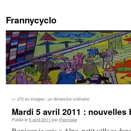
Aller
au
Frannycyclo
contenu
←
J72 en images : un dimanche ordinaire
Mardi 5 avril 2011 : nouvelles
Publié le
5 avril 2011
par
Francoise
Bonjour je suis a Alpe, petit village da