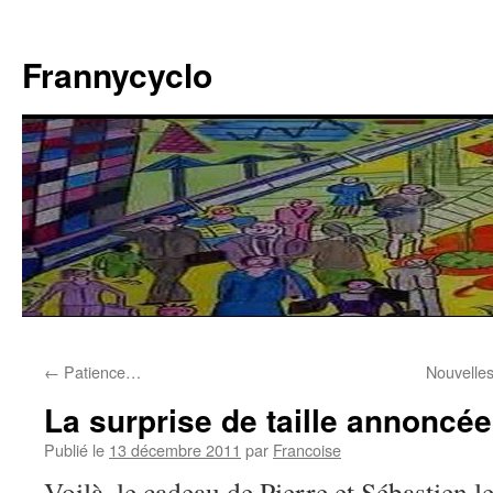
Aller
au
Frannycyclo
contenu
←
Patience…
Nouvelle
La surprise de taille annoncé
Publié le
13 décembre 2011
par
Francoise
Voilà, le cadeau de Pierre et Sébastien l