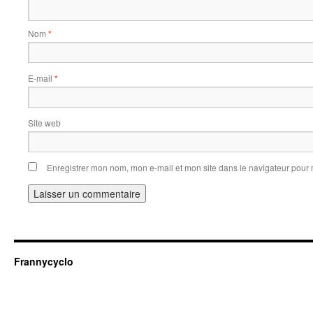
Nom
*
E-mail
*
Site web
Enregistrer mon nom, mon e-mail et mon site dans le navigateur pou
Frannycyclo