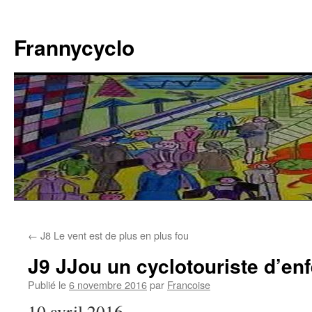
Aller
au
Frannycyclo
contenu
←
J8 Le vent est de plus en plus fou
J9 JJou un cyclotouriste d’enf
Publié le
6 novembre 2016
par
Francoise
10 avril 2016