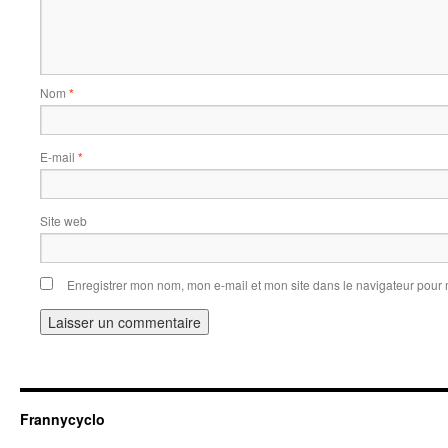
Nom
*
E-mail
*
Site web
Enregistrer mon nom, mon e-mail et mon site dans le navigateur pou
Frannycyclo