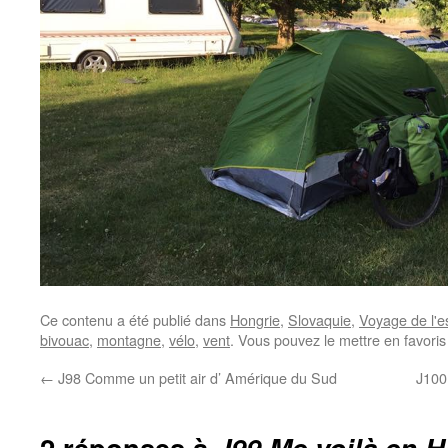
Ce contenu a été publié dans
Hongrie
,
Slovaquie
,
Voyage de l'e
bivouac
,
montagne
,
vélo
,
vent
. Vous pouvez le mettre en favori
←
J98 Comme un petit air d’ Amérique du Sud
J100
2 réponses à
J99 Me voilà en 