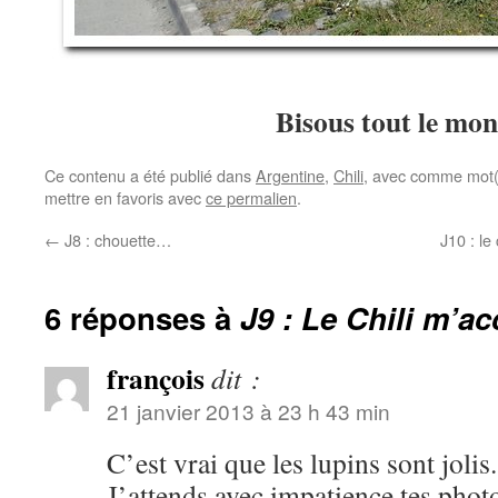
Bisous tout le mo
Ce contenu a été publié dans
Argentine
,
Chili
, avec comme mot(
mettre en favoris avec
ce permalien
.
←
J8 : chouette…
J10 : le
6 réponses à
J9 : Le Chili m’a
françois
dit :
21 janvier 2013 à 23 h 43 min
C’est vrai que les lupins sont jolis.
J’attends avec impatience tes phot