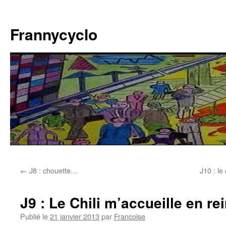
Aller
au
Frannycyclo
contenu
←
J8 : chouette…
J10 : le
J9 : Le Chili m’accueille en r
Publié le
21 janvier 2013
par
Francoise