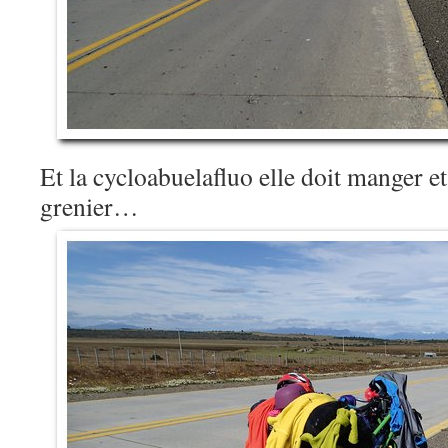
Et la cycloabuelafluo elle doit manger et
grenier…