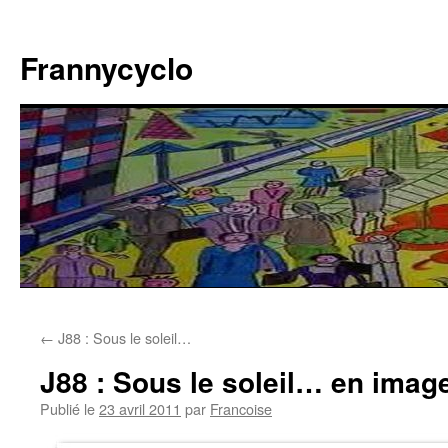
Aller
au
Frannycyclo
contenu
←
J88 : Sous le soleil…
J88 : Sous le soleil… en imag
Publié le
23 avril 2011
par
Francoise