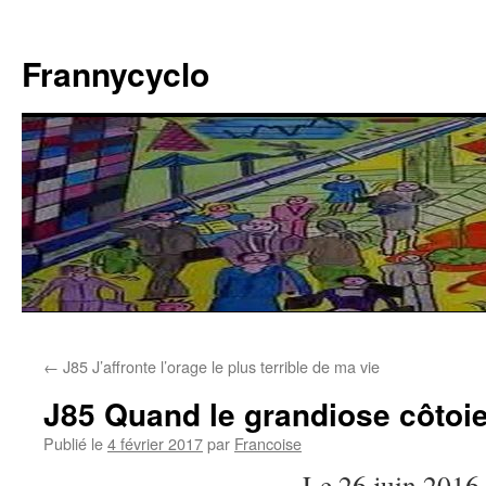
Aller
au
Frannycyclo
contenu
←
J85 J’affronte l’orage le plus terrible de ma vie
J85 Quand le grandiose côtoie 
Publié le
4 février 2017
par
Francoise
Le 26 juin 2016