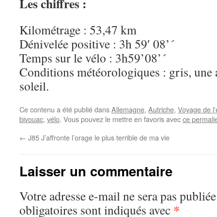
Les chiffres :
Kilométrage : 53,47 km
Dénivelée positive : 3h 59′ 08’´
Temps sur le vélo : 3h59’08’´
Conditions météorologiques : gris, une 
soleil.
Ce contenu a été publié dans
Allemagne
,
Autriche
,
Voyage de l'
bivouac
,
vélo
. Vous pouvez le mettre en favoris avec
ce permali
←
J85 J’affronte l’orage le plus terrible de ma vie
Laisser un commentaire
Votre adresse e-mail ne sera pas publiée
*
obligatoires sont indiqués avec