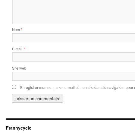
Nom
*
E-mail
*
Site web
Enregistrer mon nom, mon e-mail et mon site dans le navigateur pou
Frannycyclo