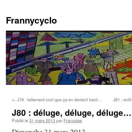
Aller
au
Frannycyclo
contenu
←
J79 : tellement cool que ça en devient hard…
J81 : enf
J80 : déluge, déluge, déluge…
Publié le
31 mars 2013
par
Francoise
Dimanche 31 mars 2013