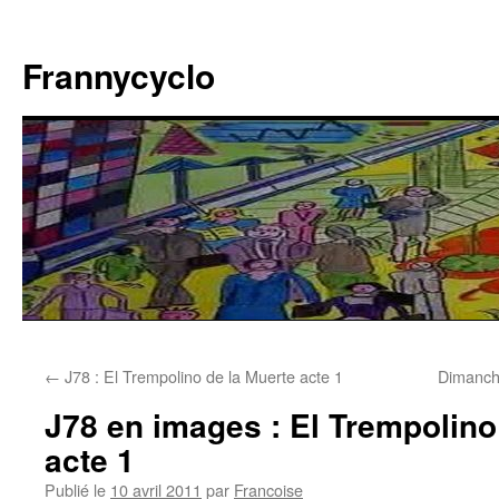
Aller
au
Frannycyclo
contenu
←
J78 : El Trempolino de la Muerte acte 1
Dimanche
J78 en images : El Trempolino
acte 1
Publié le
10 avril 2011
par
Francoise