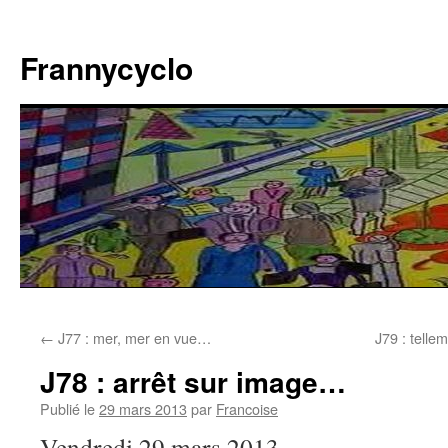
Aller
au
Frannycyclo
contenu
←
J77 : mer, mer en vue…
J79 : telle
J78 : arrêt sur image…
Publié le
29 mars 2013
par
Francoise
Vendredi 29 mars 2013