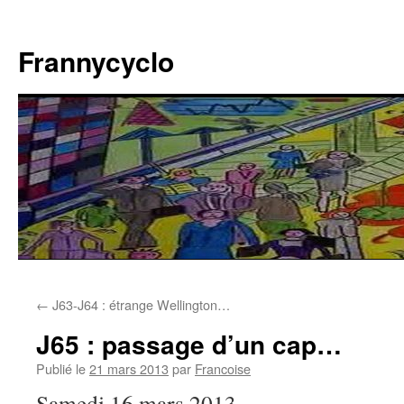
Aller
au
Frannycyclo
contenu
←
J63-J64 : étrange Wellington…
J65 : passage d’un cap…
Publié le
21 mars 2013
par
Francoise
Samedi 16 mars 2013