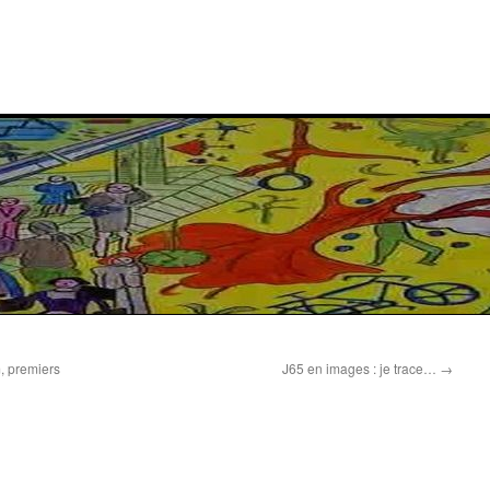
, premiers
J65 en images : je trace…
→