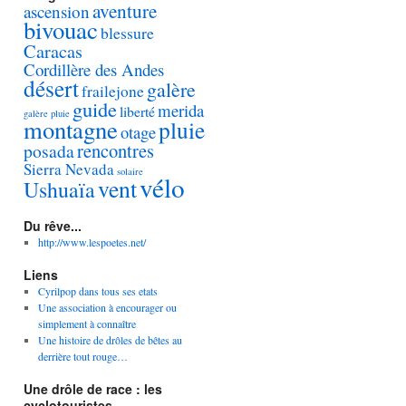
aventure
ascension
bivouac
blessure
Caracas
Cordillère des Andes
désert
galère
frailejone
guide
merida
liberté
galère pluie
montagne
pluie
otage
rencontres
posada
Sierra Nevada
solaire
vélo
vent
Ushuaïa
Du rêve...
http://www.lespoetes.net/
Liens
Cyrilpop dans tous ses etats
Une association à encourager ou
simplement à connaître
Une histoire de drôles de bêtes au
derrière tout rouge…
Une drôle de race : les
cyclotouristes