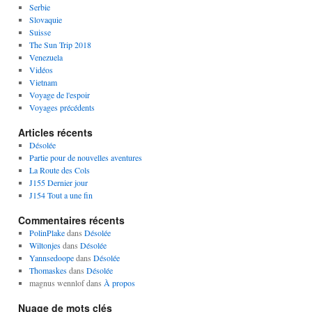
Serbie
Slovaquie
Suisse
The Sun Trip 2018
Venezuela
Vidéos
Vietnam
Voyage de l'espoir
Voyages précédents
Articles récents
Désolée
Partie pour de nouvelles aventures
La Route des Cols
J155 Dernier jour
J154 Tout a une fin
Commentaires récents
PolinPlake
dans
Désolée
Wiltonjes
dans
Désolée
Yannsedoope
dans
Désolée
Thomaskes
dans
Désolée
magnus wennlof
dans
À propos
Nuage de mots clés