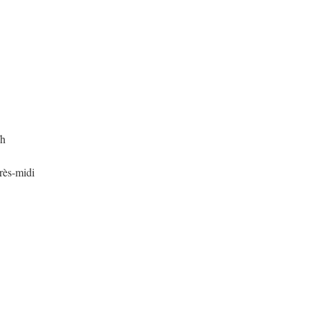
/h
près-midi