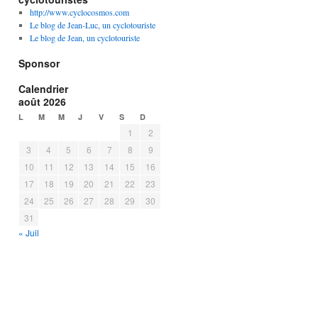
http://www.cyclocosmos.com
Le blog de Jean-Luc, un cyclotouriste
Le blog de Jean, un cyclotouriste
Sponsor
Calendrier
août 2026
L
M
M
J
V
S
D
1
2
3
4
5
6
7
8
9
10
11
12
13
14
15
16
17
18
19
20
21
22
23
24
25
26
27
28
29
30
31
« Juil