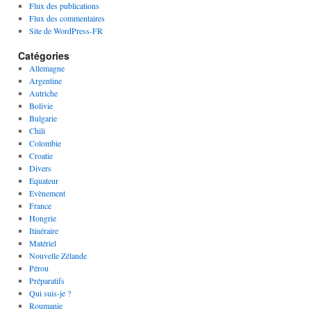
Flux des publications
Flux des commentaires
Site de WordPress-FR
Catégories
Allemagne
Argentine
Autriche
Bolivie
Bulgarie
Chili
Colombie
Croatie
Divers
Equateur
Evènement
France
Hongrie
Itinéraire
Matériel
Nouvelle Zélande
Pérou
Préparatifs
Qui suis-je ?
Roumanie