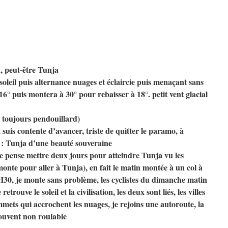
a, peut-être Tunja
oleil puis alternance nuages et éclaircie puis menaçant sans
16° puis montera à 30° pour rebaisser à 18°. petit vent glacial
gt toujours pendouillard)
 suis contente d’avancer, triste de quitter le paramo, à
le : Tunja d’une beauté souveraine
 je pense mettre deux jours pour atteindre Tunja vu les
monte pour aller à Tunja), en fait le matin montée à un col à
30, je monte sans problème, les cyclistes du dimanche matin
rouve le soleil et la civilisation, les deux sont liés, les villes
ommets qui accrochent les nuages, je rejoins une autoroute, la
ouvent non roulable